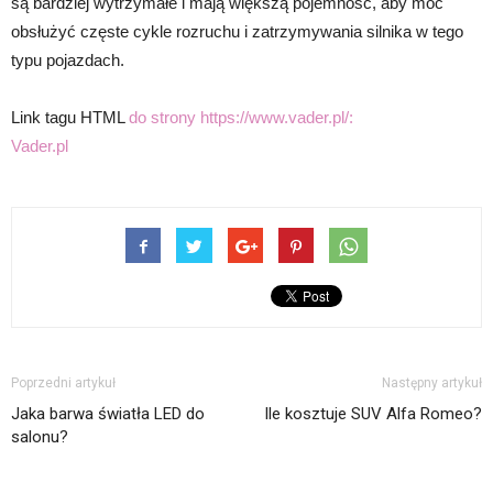
są bardziej wytrzymałe i mają większą pojemność, aby móc
obsłużyć częste cykle rozruchu i zatrzymywania silnika w tego
typu pojazdach.
Link tagu HTML
do strony https://www.vader.pl/:
Vader.pl
Poprzedni artykuł
Następny artykuł
Jaka barwa światła LED do
Ile kosztuje SUV Alfa Romeo?
salonu?