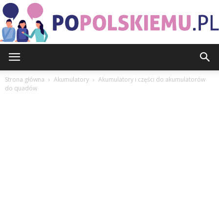
PoPolskiemu.pl
Strona główna
Akumulatory
Akumulatory i części do akumulatorów
do quadów