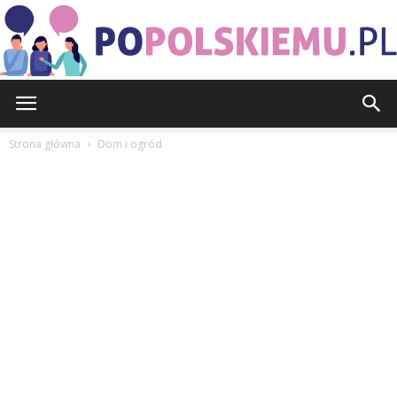
PoPolskiemu.pl
Strona główna
Dom i ogród