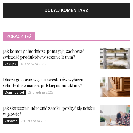
ZOBACZ TEŻ
Jak komory chłodnicze pomagają zachować
świeżość produktów w sezonie letnim?
30 czerwca 2026
Zakupy
Dlaczego coraz więcej inwestorów wybiera
schody drewniane z polskiej manufaktury?
29 grudnia 2025
Dom i ogród
Jak skutecznie udrożnić zatoki i pozbyć się ucisku
w głowie?
24 listopada 2025
Zdrowie