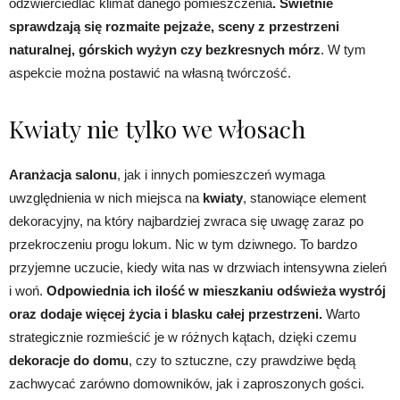
odzwierciedlać klimat danego pomieszczenia
. Świetnie
sprawdzają się rozmaite pejzaże, sceny z przestrzeni
naturalnej, górskich wyżyn czy bezkresnych mórz
. W tym
aspekcie można postawić na własną twórczość.
Kwiaty nie tylko we włosach
Aranżacja salonu
, jak i innych pomieszczeń wymaga
uwzględnienia w nich miejsca na
kwiaty
, stanowiące element
dekoracyjny, na który najbardziej zwraca się uwagę zaraz po
przekroczeniu progu lokum. Nic w tym dziwnego. To bardzo
przyjemne uczucie, kiedy wita nas w drzwiach intensywna zieleń
i woń.
Odpowiednia ich ilość w mieszkaniu odświeża wystrój
oraz dodaje więcej życia i blasku całej przestrzeni.
Warto
strategicznie rozmieścić je w różnych kątach, dzięki czemu
dekoracje do domu
, czy to sztuczne, czy prawdziwe będą
zachwycać zarówno domowników, jak i zaproszonych gości.