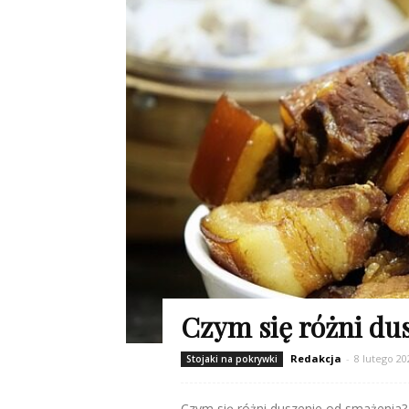
Czym się różni du
Redakcja
-
8 lutego 20
Stojaki na pokrywki
Czym się różni duszenie od smażenia