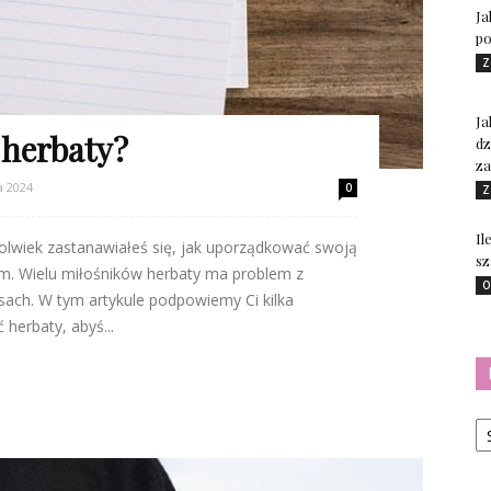
Ja
po
Z
Ja
herbaty?
dz
za
a 2024
0
Z
Il
olwiek zastanawiałeś się, jak uporządkować swoją
s
 sam. Wielu miłośników herbaty ma problem z
O
ach. W tym artykule podpowiemy Ci kilka
herbaty, abyś...
Ka