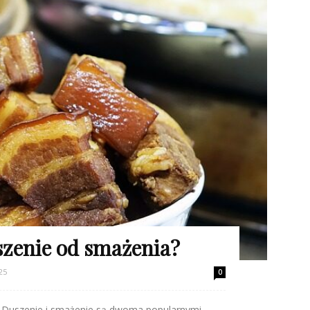
szenie od smażenia?
25
0
? Duszenie i smażenie są dwoma popularnymi