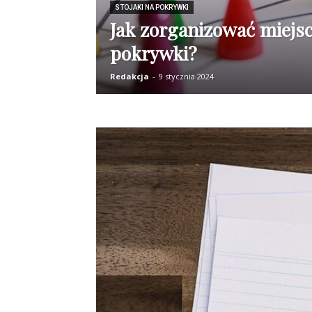
STOJAKI NA POKRYWKI
Jak zorganizować miejs
pokrywki?
Redakcja
-
9 stycznia 2024