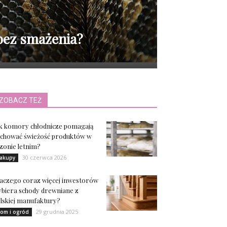
bez smażenia?
ZOBACZ TEŻ
k komory chłodnicze pomagają
chować świeżość produktów w
zonie letnim?
30 czerwca 2026
akupy
aczego coraz więcej inwestorów
biera schody drewniane z
lskiej manufaktury?
29 grudnia 2025
om i ogród