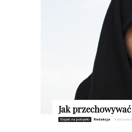
Jak przechowywać 
Redakcja
-
9 sierpnia 
Stojaki na pokrywki