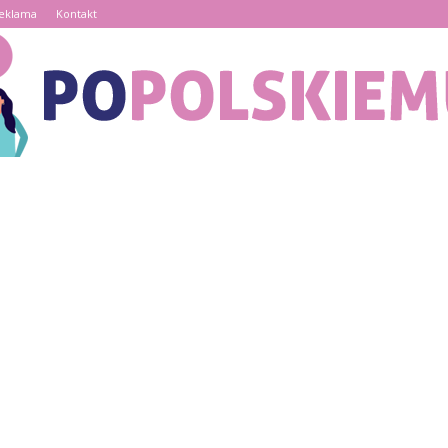
eklama
Kontakt
PoPolskiemu.pl