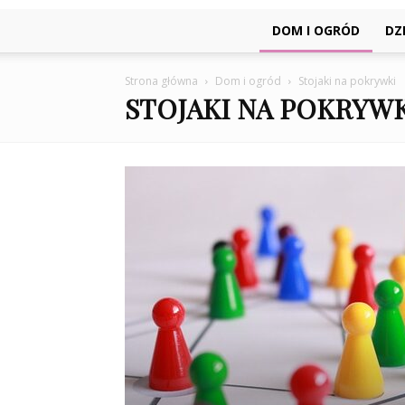
DOM I OGRÓD
DZI
Strona główna
Dom i ogród
Stojaki na pokrywki
STOJAKI NA POKRYW