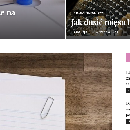
ce na
STOJAKI NA POKRYWKI
Jak dusić mięso 
Redakcja
-
22 września 2024
Ja
za
se
Z
Dl
wy
po
D