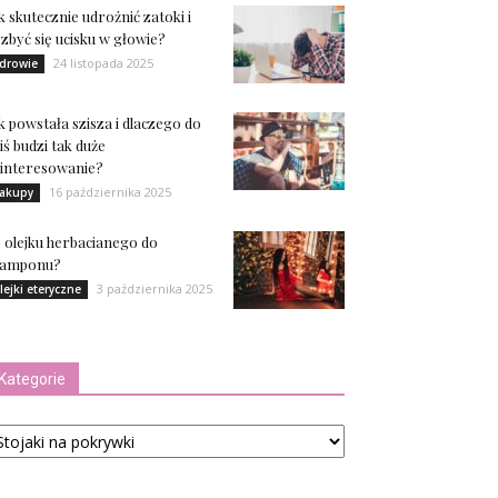
k skutecznie udrożnić zatoki i
zbyć się ucisku w głowie?
24 listopada 2025
drowie
k powstała szisza i dlaczego do
iś budzi tak duże
interesowanie?
16 października 2025
akupy
e olejku herbacianego do
zamponu?
3 października 2025
lejki eteryczne
Kategorie
tegorie