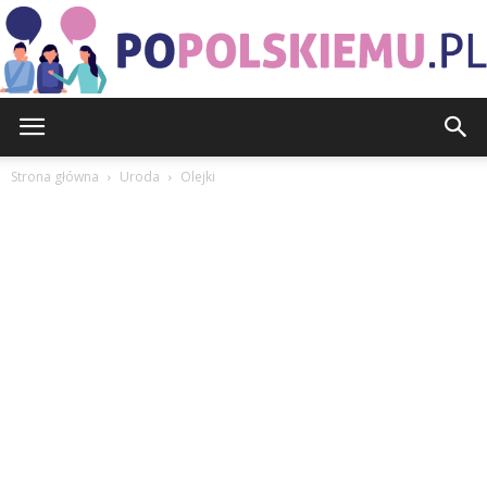
PoPolskiemu.pl
Strona główna
Uroda
Olejki