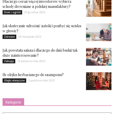
Dlaczego coraz więcej inwestorów wybiera
schody drewniane z polskiej manufaktury?
29 grudnia 2025
Dom i ogród
Jak skutecznie udrożnić zatoki i pozbyć się ucisku
w głowie?
24 listopada 2025
Zdrowie
Jak powstała szisza i dlaczego do dziś budzi tak
duże zainteresowanie?
16 października 2025
Zakupy
Ile olejku herbacianego do szamponu?
3 października 2025
Olejki eteryczne
Kategorie
Kategorie