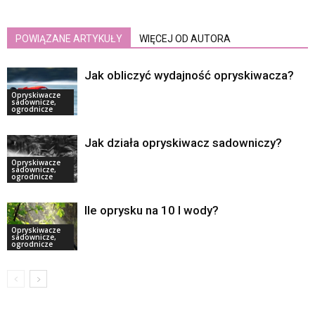
POWIĄZANE ARTYKUŁY
WIĘCEJ OD AUTORA
Jak obliczyć wydajność opryskiwacza?
Opryskiwacze
sadownicze,
ogrodnicze
Jak działa opryskiwacz sadowniczy?
Opryskiwacze
sadownicze,
ogrodnicze
Ile oprysku na 10 l wody?
Opryskiwacze
sadownicze,
ogrodnicze