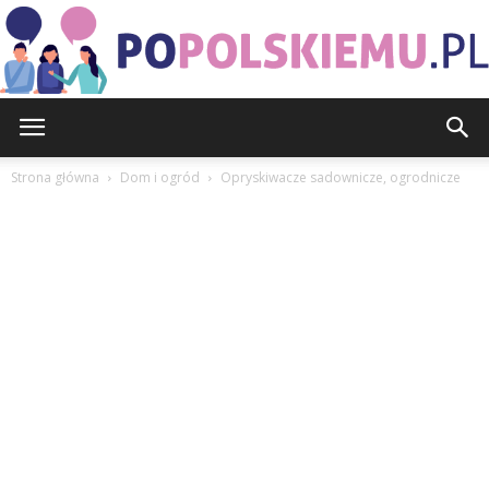
PoPolskiemu.pl
Strona główna
Dom i ogród
Opryskiwacze sadownicze, ogrodnicze