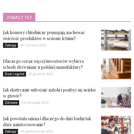
ZOBACZ TEŻ
Jak komory chłodnicze pomagają zachować
świeżość produktów w sezonie letnim?
30 czerwca 2026
Zakupy
Dlaczego coraz więcej inwestorów wybiera
schody drewniane z polskiej manufaktury?
29 grudnia 2025
Dom i ogród
Jak skutecznie udrożnić zatoki i pozbyć się ucisku
w głowie?
24 listopada 2025
Zdrowie
Jak powstała szisza i dlaczego do dziś budzi tak
duże zainteresowanie?
16 października 2025
Zakupy