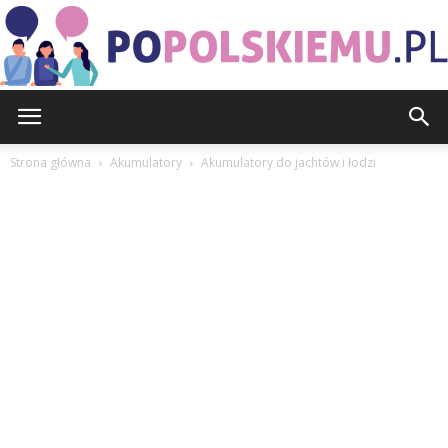
PoPolskiemu.pl
Strona główna
Akumulatory
Akumulatory do jachtów i łodzi