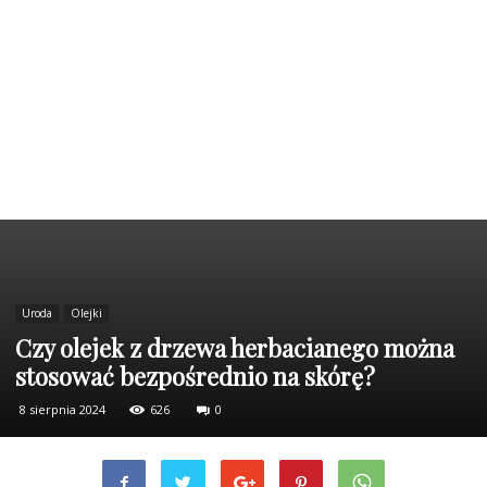
Uroda
Olejki
Czy olejek z drzewa herbacianego można
stosować bezpośrednio na skórę?
8 sierpnia 2024
626
0