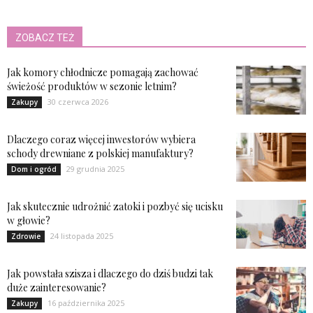
ZOBACZ TEŻ
Jak komory chłodnicze pomagają zachować
świeżość produktów w sezonie letnim?
30 czerwca 2026
Zakupy
Dlaczego coraz więcej inwestorów wybiera
schody drewniane z polskiej manufaktury?
29 grudnia 2025
Dom i ogród
Jak skutecznie udrożnić zatoki i pozbyć się ucisku
w głowie?
24 listopada 2025
Zdrowie
Jak powstała szisza i dlaczego do dziś budzi tak
duże zainteresowanie?
16 października 2025
Zakupy