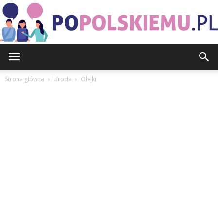
PoPolskiemu.pl
Strona główna
Uroda
Olejki