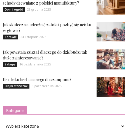
schody drewniane z polskiej manufaktury?
29 grudnia 2025
Dom i ogród
Jak skutecznie udrożnić zatoki i pozbyć się ucisku
w głowie?
24 listopada 2025
Zdrowie
Jak powstała szisza i dlaczego do dziś budzi tak
duże zainteresowanie?
16 października 2025
Zakupy
Ile olejku herbacianego do szamponu?
3 października 2025
Olejki eteryczne
Kategorie
Kategorie