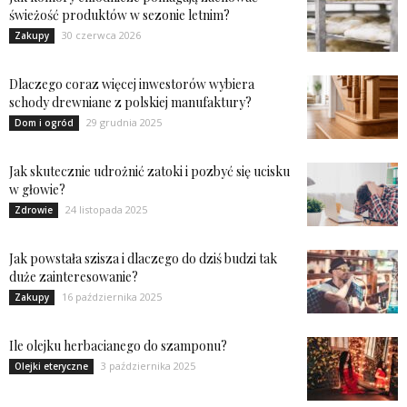
świeżość produktów w sezonie letnim?
30 czerwca 2026
Zakupy
Dlaczego coraz więcej inwestorów wybiera
schody drewniane z polskiej manufaktury?
29 grudnia 2025
Dom i ogród
Jak skutecznie udrożnić zatoki i pozbyć się ucisku
w głowie?
24 listopada 2025
Zdrowie
Jak powstała szisza i dlaczego do dziś budzi tak
duże zainteresowanie?
16 października 2025
Zakupy
Ile olejku herbacianego do szamponu?
3 października 2025
Olejki eteryczne