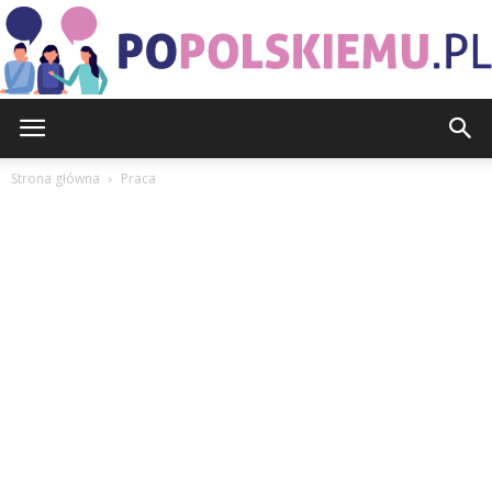
PoPolskiemu.pl
Strona główna
Praca